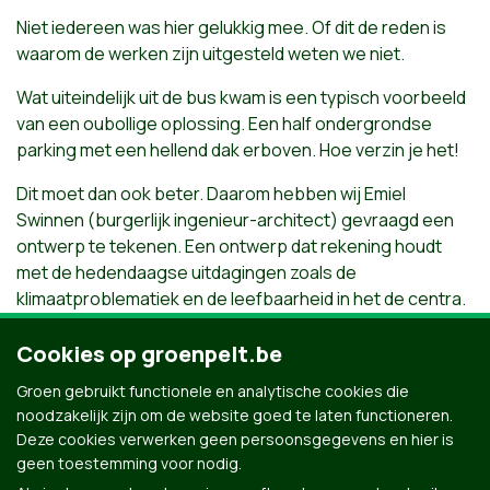
Niet iedereen was hier gelukkig mee. Of dit de reden is
waarom de werken zijn uitgesteld weten we niet.
Wat uiteindelijk uit de bus kwam is een typisch voorbeeld
van een oubollige oplossing. Een half ondergrondse
parking met een hellend dak erboven. Hoe verzin je het!
Dit moet dan ook beter. Daarom hebben wij Emiel
Swinnen (burgerlijk ingenieur-architect) gevraagd een
ontwerp te tekenen. Een ontwerp dat rekening houdt
met de hedendaagse uitdagingen zoals de
klimaatproblematiek en de leefbaarheid in het de centra.
Klik hier voor ons ontwerp van het marktplein van
Cookies op groenpelt.be
Neerpelt.
Groen gebruikt functionele en analytische cookies die
noodzakelijk zijn om de website goed te laten functioneren.
Deze cookies verwerken geen persoonsgegevens en hier is
geen toestemming voor nodig.