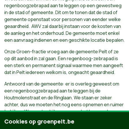
regenboogzebrapad aan te leggen op een gewestweg
in de stad of gemeente. Dit om te tonen dat de stad of
gemeente openstaat voor personen van eender welke
geaardheid. AWV zal daarbij instaan voor de kosten van
de aanleg en het onderhoud. De gemeente moet enkel
een aanvraag indienen en een geschikte locatie bepalen.
Onze Groen-fractie vroeg aan de gemeente Pelt of ze
op dit aanbod in zal gaan. Een regenboog-zebrapad is
een sterk en permanent signaal waarmee men aangeeft
dat in Pelt iedereen welkom is, ongeacht geaardheid.
Antwoord van de gemeente: er is overleg geweest om
een regenboogzebrapad aan te leggen bij de
Houtmolenstraat en de Ringlaan. We staan er zeker
achter, dus we moeten het nog eens opnemen en ruimer
bekijken. We moeten kijken waar we het kunnen doen, we
gaan er zeker gevolg aan geven.
Cookies op groenpelt.be