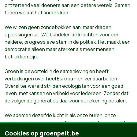
ontzettend veel doeners aan een betere wereld. Samen
tonen we dat het anders kan.
We wijzen geen zondebokken aan, maar dragen
oplossingen uit. We bundelen de krachten voor een
heldere, progressieve stem in de politiek. Het maakt een
democratie alleen maar sterker als méér mensen
betrokken zijn.
Groen is geworteld in de samenleving en heeft
vertakkingen over heel Europa – en ver daarbuiten.
Overal ter wereld strijden ecologisten voor een goed
leven, met kansen en vrijheid voor iedereen. Zonder dat
de volgende generaties daarvoor de rekening betalen.
We ademen dezelfde lucht in als onze buren, onze
kinderen fietsen over dezelfde wegen. Iedereen wint bij
een samenleving die menselijker, eerlijker en gezonder
Cookies op groenpelt.be