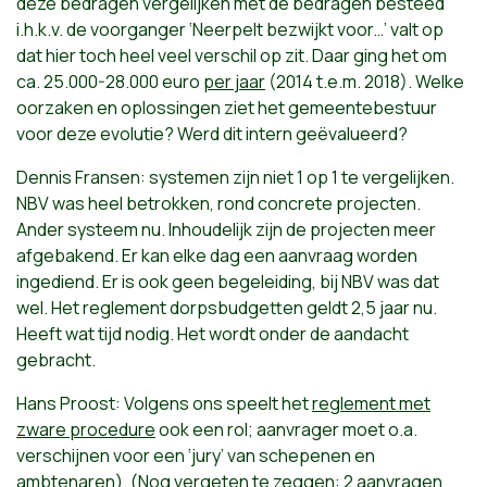
deze bedragen vergelijken met de bedragen besteed
i.h.k.v. de voorganger ‘Neerpelt bezwijkt voor…’ valt op
dat hier toch heel veel verschil op zit. Daar ging het om
ca. 25.000-28.000 euro
per jaar
(2014 t.e.m. 2018). Welke
oorzaken en oplossingen ziet het gemeentebestuur
voor deze evolutie? Werd dit intern geëvalueerd?
Dennis Fransen: systemen zijn niet 1 op 1 te vergelijken.
NBV was heel betrokken, rond concrete projecten.
Ander systeem nu. Inhoudelijk zijn de projecten meer
afgebakend. Er kan elke dag een aanvraag worden
ingediend. Er is ook geen begeleiding, bij NBV was dat
wel. Het reglement dorpsbudgetten geldt 2,5 jaar nu.
Heeft wat tijd nodig. Het wordt onder de aandacht
gebracht.
Hans Proost: Volgens ons speelt het
reglement met
zware procedure
ook een rol; aanvrager moet o.a.
verschijnen voor een ‘jury’ van schepenen en
ambtenaren). (Nog vergeten te zeggen: 2 aanvragen