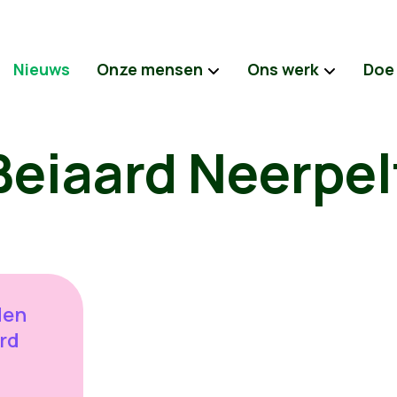
Nieuws
Onze mensen
Ons werk
Doe
Beiaard Neerpel
den
rd