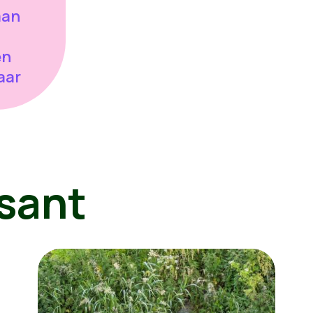
aan
en
aar
sant