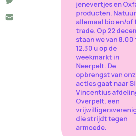
jenevertjes en Ox
producten. Natuurl
allemaal bio en/of 
trade. Op 22 dece
staan we van 8.00 
12.30 u op de
weekmarkt in
Neerpelt. De
opbrengst van onz
acties gaat naar S
Vincentius afdelin
Overpelt, een
vrijwilligersvereni
die strijdt tegen
armoede.