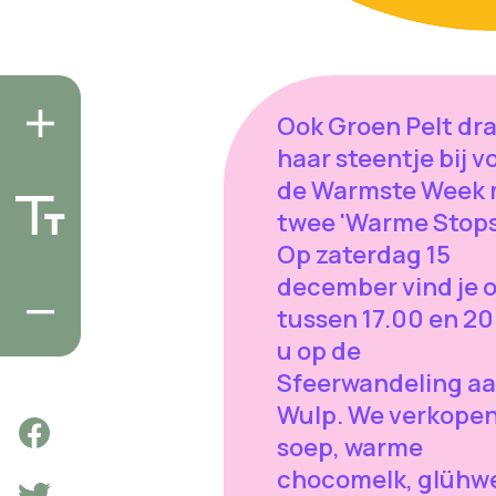
Ook Groen Pelt dr
haar steentje bij v
de Warmste Week 
twee 'Warme Stops
Op zaterdag 15
december vind je 
tussen 17.00 en 2
u op de
Sfeerwandeling aa
Wulp. We verkopen
soep, warme
chocomelk, glühwe