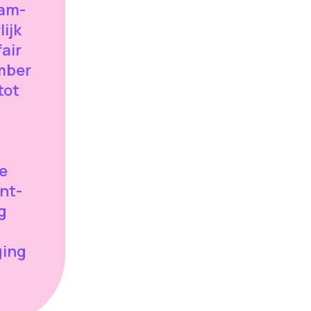
fam-
ijk
fair
mber
tot
e
int-
g
ging