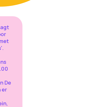
aagt
oor
met
'.
ons
0.00
n De
 er
in,