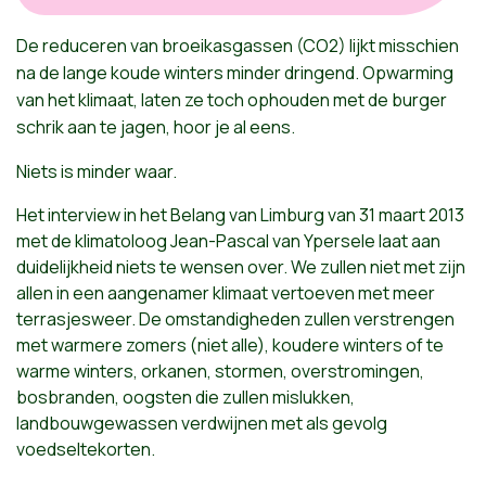
De
reduceren
van
broeikasgassen
(CO2)
lijkt
misschien
na
de
lange
koude
winters minder
dringend
.
Opwarming
van
het
klimaat
,
laten
ze
toch
ophouden
met de burger
schrik
aan
te
jagen
,
hoor
je al
eens
.
Niets is minder waar.
Het interview in het Belang van Limburg van 31 maart 2013
met de klimatoloog Jean-Pascal van Ypersele laat aan
duidelijkheid niets te wensen over. We zullen niet met zijn
allen in een aangenamer klimaat vertoeven met meer
terrasjesweer. De omstandigheden zullen verstrengen
met warmere zomers (niet alle), koudere winters of te
warme winters, orkanen, stormen, overstromingen,
bosbranden, oogsten die zullen mislukken,
landbouwgewassen verdwijnen met als gevolg
voedseltekorten.