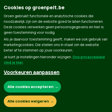
Cookies op groenpelt.be
Contact
Privacybeleid
Groen gebruikt functionele en analytische cookies die
© Copyright Groen 2026 | Gemaakt met
NationBuilder
| Gebouwd door
Tectonica
noodzakelijk zijn om de website goed te laten functioneren.
Deze cookies verwerken geen persoonsgegevens en hier is
geen toestemming voor nodig.
Als je daarvoor toestemming geeft, maken we ook gebruik van
marketingcookies. Die stellen ons in staat om de website
beter af te stemmen op jouw voorkeuren.
Je kunt je instellingen hieronder wijzigen.
Ons privacybeleid
vind je hier
.
Voorkeuren aanpassen
Noodzakelijke cookies:
Alle cookies accepteren
Functionele en analytische cookies:
Alle cookies weigeren