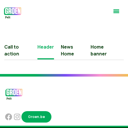
Call to
Header
News
Home
action
Home
banner
Groen.be