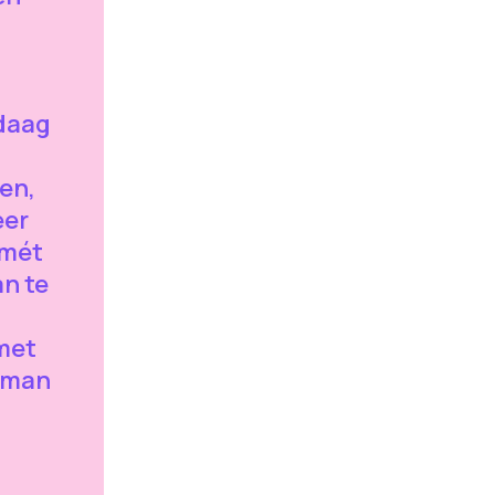
daag
en,
eer
 mét
an te
 met
mman