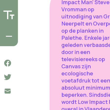
Impact Man' Stev
Vromman op
uitnodiging van G
Neerpelt en Overp
op de planken in
Palethe. Enkele ja
geleden verbaasde
door in een
televisiereeks op
Canvas zijn
ecologische
voetafdruk tot ee
absoluut minimum
beperken. Sindsdi
wordt Low Impact
overal in Vlaander