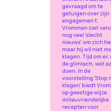
gevraagd om te
getuigen over zijn
engagemen t.
Vromman ziet van
nog veel 'slecht
nieuws' om zich he
maar hij wil niet m
klagen. Tijd om er,
de glimlach, wat a
doen. In de
voorstelling 'Stop
klagen' biedt Vro
op geestige wijze
milieuvriendelijke
recepten voor