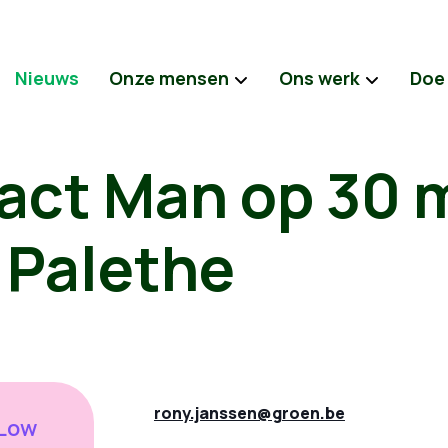
Nieuws
Onze mensen
Ons werk
Doe
act Man op 30 
n Palethe
rony.janssen@groen.be
'Low