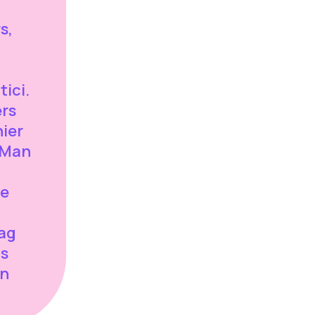
s,
tici.
ers
hier
 Man
ze
lag
is
en