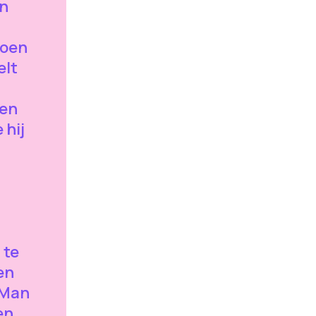
en
roen
elt
ren
 hij
n
 te
en
 Man
en