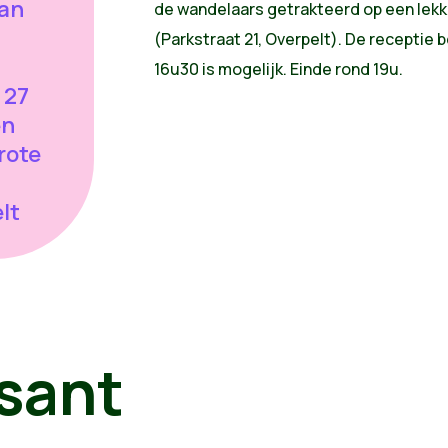
van
de wandelaars getrakteerd op een lek
(Parkstraat 21, Overpelt). De receptie 
16u30 is mogelijk. Einde rond 19u.
 27
en
rote
lt
sant