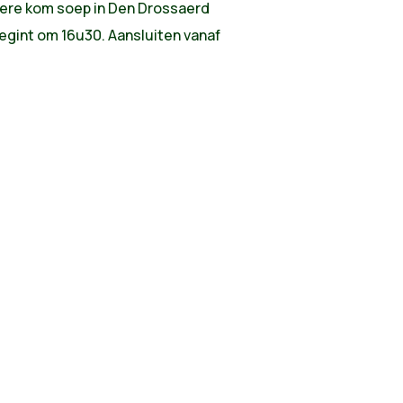
kere kom soep in Den Drossaerd
begint om 16u30. Aansluiten vanaf