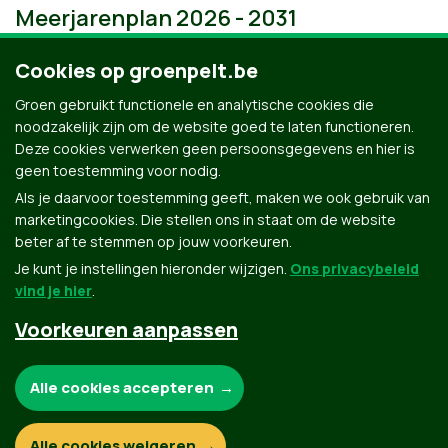
Meerjarenplan 2026 - 2031
Cookies op groenpelt.be
Groen gebruikt functionele en analytische cookies die
noodzakelijk zijn om de website goed te laten functioneren.
Deze cookies verwerken geen persoonsgegevens en hier is
geen toestemming voor nodig.
Als je daarvoor toestemming geeft, maken we ook gebruik van
marketingcookies. Die stellen ons in staat om de website
beter af te stemmen op jouw voorkeuren.
Je kunt je instellingen hieronder wijzigen.
Ons privacybeleid
vind je hier
.
Voorkeuren aanpassen
Groen.be
Noodzakelijke cookies:
Alle cookies accepteren
Contact
Privacybeleid
Functionele en analytische cookies:
Alle cookies weigeren