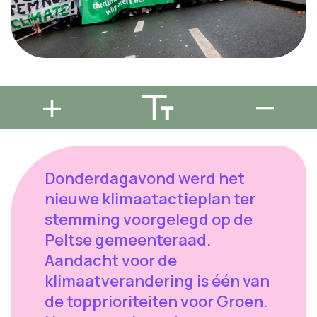
Donderdagavond werd het
nieuwe klimaatactieplan ter
stemming voorgelegd op de
Peltse gemeenteraad.
Aandacht voor de
klimaatverandering is één van
de topprioriteiten voor Groen.