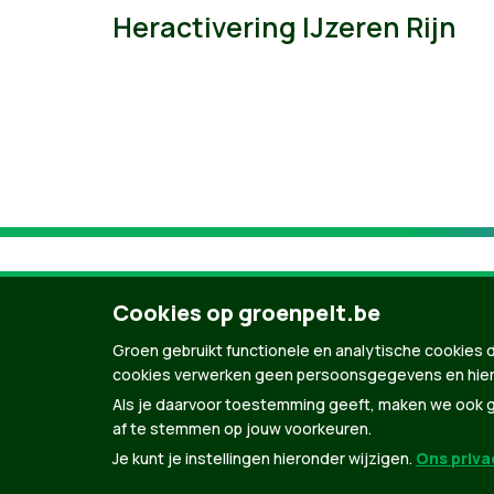
Heractivering IJzeren Rijn
Cookies op groenpelt.be
Groen gebruikt functionele en analytische cookies d
cookies verwerken geen persoonsgegevens en hier
Als je daarvoor toestemming geeft, maken we ook ge
af te stemmen op jouw voorkeuren.
Je kunt je instellingen hieronder wijzigen.
Ons privac
© Copyright Groen 2026 | Gemaakt met
Natio