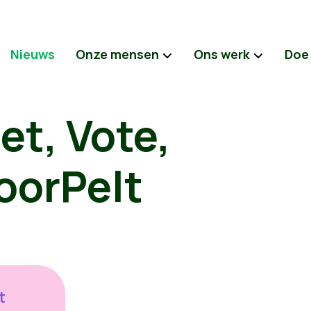
Nieuws
Onze mensen
Ons werk
Doe
et, Vote,
oorPelt
t