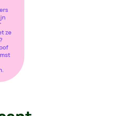
ers
ijn
'
et ze
n?
oof
omst
n.