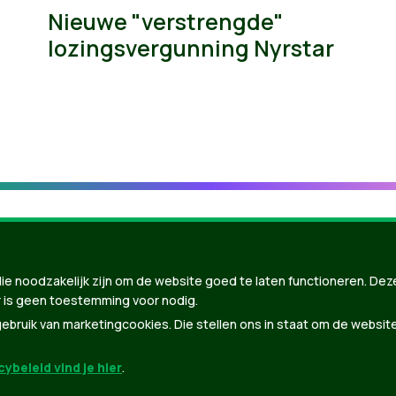
Nieuwe "verstrengde"
lozingsvergunning Nyrstar
ie noodzakelijk zijn om de website goed te laten functioneren. Dez
 is geen toestemming voor nodig.
bruik van marketingcookies. Die stellen ons in staat om de websit
ybeleid vind je hier
.
nBuilder
| Gebouwd door
Tectonica