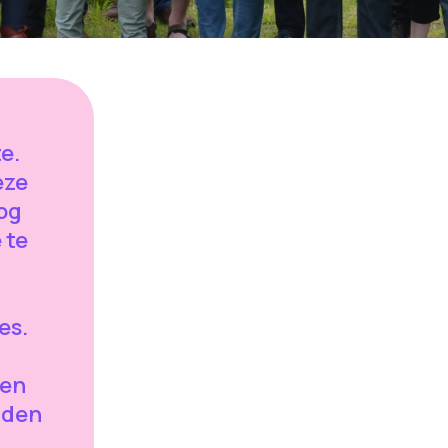
e.
eze
nog
 te
ies.
nen
inden