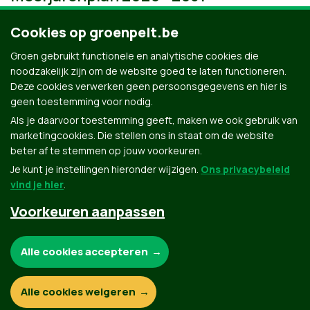
Cookies op groenpelt.be
Groen gebruikt functionele en analytische cookies die
noodzakelijk zijn om de website goed te laten functioneren.
Deze cookies verwerken geen persoonsgegevens en hier is
geen toestemming voor nodig.
Als je daarvoor toestemming geeft, maken we ook gebruik van
marketingcookies. Die stellen ons in staat om de website
beter af te stemmen op jouw voorkeuren.
Je kunt je instellingen hieronder wijzigen.
Ons privacybeleid
vind je hier
.
Voorkeuren aanpassen
Groen.be
Noodzakelijke cookies:
Alle cookies accepteren
Contact
Privacybeleid
Functionele en analytische cookies:
Alle cookies weigeren
© Copyright Groen 2026 | Gemaakt met
NationBuilder
| Gebouwd door
Tectonica